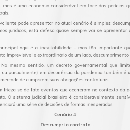
 – mas é uma economia considerável em face das perícias q
rais.
o/cliente pode apresentar no atual cenário é simples: descum
os jurídicos, esta defesa quase sempre vai se apresenta
rincipal aqui é a inevitabilidade – mas tão importante qu
to imprevisível e extraordinário de um lado, descumprimento 
. No mesmo sentido, um decreto governamental que limi
al ou parcialmente) em decorrência da pandemia também é u
 mercado de cumprirem suas obrigações contratuais.
om frieza se de fato eventos que ocorreram no contexto da
ato. O sistema judicial brasileiro é consideravelmente sensí
nciará uma série de decisões de formas inesperadas.
Cenário 4
Descumpri o contrato