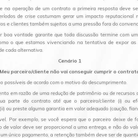
e na operação de um contrato a primeira resposta deve s
ríodos de crise costumam gerar um impacto reputacional 
s e clientes também sujeitos a uma pressão fora do convenc
 boa vontade garante que toda discussão termine com um a
como o que estamos vivenciando na tentativa de expor as a
e cada alternativa.
Cenário 1
Meu parceiro/cliente não vai conseguir cumprir o contrat
são possíveis de acordo com o motivo do descumprimento.
o em razão de uma redução de patrimônio ou de recursos do 
a parte do contrato até que o parceiro/cliente (i) ou e
ii) ou preste alguma garantia em valor adequado (caução, fiança,
vel. Por exemplo, se você espera que o parceiro deixe de f
o de valor deve ser proporcional a uma entrega, e não do valo
se um único pagamento, a retenção também deve ser de quanti