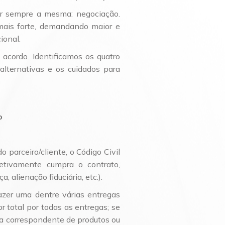
Planejamento Patrimonial e Sucessório
Direito Previdenciário
er sempre a mesma: negociação.
mais forte, demandando maior e
ional.
cordo. Identificamos os quatro
lternativas e os cuidados para
o
parceiro/cliente, o Código Civil
fetivamente cumpra o contrato,
 alienação fiduciária, etc.).
azer uma dentre várias entregas
r total por todas as entregas; se
a correspondente de produtos ou