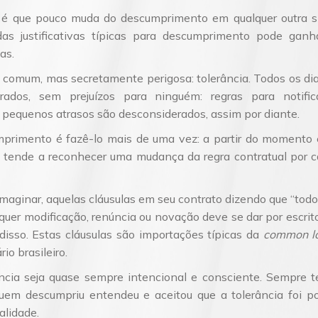
a é que pouco muda do descumprimento em qualquer outra s
 justificativas típicas para descumprimento pode ganhar
as.
, comum, mas secretamente perigosa: tolerância. Todos os dia
rados, sem prejuízos para ninguém: regras para notif
r pequenos atrasos são desconsiderados, assim por diante.
primento é fazê-lo mais de uma vez: a partir do momento 
eiro tende a reconhecer uma mudança da regra contratual por
maginar, aquelas cláusulas em seu contrato dizendo que “todo 
lquer modificação, renúncia ou novação deve se dar por escr
sso. Estas cláusulas são importações típicas da
common l
io brasileiro.
ância seja quase sempre intencional e consciente. Sempre te
quem descumpriu entendeu e aceitou que a tolerância foi pon
alidade.