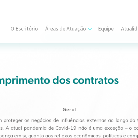
O Escritório
Áreas de Atuação
Equipe
Atuali
Cível, Comercial e Consumidor Estratégi
Contratual
Propriedade Intelectual
mprimento dos contratos
Resolução de Disputas
Societário
Geral
m proteger os negócios de influências externas ao longo do 
Trabalhista e Sindical
dos. A atual pandemia de Covid-19 não é uma exceção – o c
doença em si, quanto aos reflexos econômicos, políticos e co
Tributário