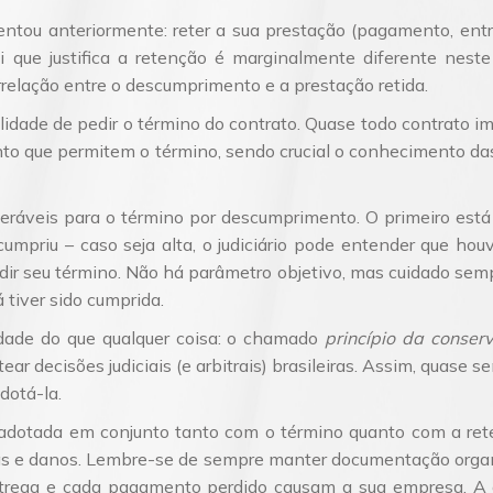
ntou anteriormente: reter a sua prestação (pagamento, entr
 que justifica a retenção é marginalmente diferente neste
relação entre o descumprimento e a prestação retida.
ilidade de pedir o término do contrato. Quase todo contrato i
to que permitem o término, sendo crucial o conhecimento das
eráveis para o término por descumprimento. O primeiro está
cumpriu – caso seja alta, o judiciário pode entender que ho
dir seu término. Não há parâmetro objetivo, mas cuidado se
 tiver sido cumprida.
ade do que qualquer coisa: o chamado
princípio da conser
ar decisões judiciais (e arbitrais) brasileiras. Assim, quase
adotá-la.
 adotada em conjunto tanto com o término quanto com a rete
as e danos. Lembre-se de sempre manter documentação orga
entrega e cada pagamento perdido causam a sua empresa. A