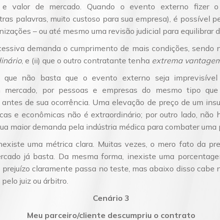
l e valor de mercado. Quando o evento externo fizer o
ras palavras, muito custoso para sua empresa), é possível ped
zações – ou até mesmo uma revisão judicial para equilibrar d
cessiva demanda o cumprimento de mais condições, sendo n
inário
, e (ii) que o outro contratante tenha
extrema vantage
ca que não basta que o evento externo seja imprevisível
mercado, por pessoas e empresas do mesmo tipo que 
s antes de sua ocorrência. Uma elevação de preço de um in
icas e econômicas não é extraordinário; por outro lado, não
 sua maior demanda pela indústria médica para combater uma
inexiste uma métrica clara. Muitas vezes, o mero fato da p
rcado já basta. Da mesma forma, inexiste uma porcentagem
 prejuízo claramente passa no teste, mas abaixo disso cabe
elo juiz ou árbitro.
Cenário 3
Meu parceiro/cliente descumpriu o contrato