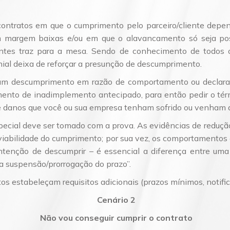
 contratos em que o cumprimento pelo parceiro/cliente dep
margem baixas e/ou em que o alavancamento só seja possí
ntes traz para a mesa. Sendo de conhecimento de todos o
ial deixa de reforçar a presunção de descumprimento.
 um descumprimento em razão de comportamento ou declaraç
imento de inadimplemento antecipado, para então pedir o té
e danos que você ou sua empresa tenham sofrido ou venham a 
ecial deve ser tomado com a prova. As evidências de redução
viabilidade do cumprimento; por sua vez, os comportamentos e
tenção de descumprir – é essencial a diferença entre uma
 a suspensão/prorrogação do prazo”.
s estabeleçam requisitos adicionais (prazos mínimos, notific
Cenário 2
Não vou conseguir cumprir o contrato