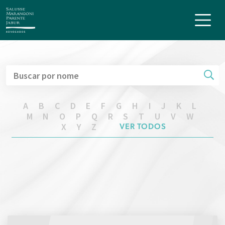
A
B
C
D
E
F
G
H
I
J
K
L
M
N
O
P
Q
R
S
T
U
V
W
X
Y
Z
VER TODOS