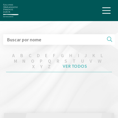
A
B
C
D
E
F
G
H
I
J
K
L
M
N
O
P
Q
R
S
T
U
V
W
X
Y
Z
VER TODOS