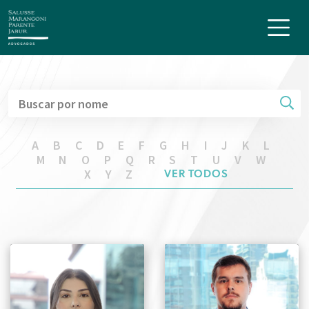
A
B
C
D
E
F
G
H
I
J
K
L
M
N
O
P
Q
R
S
T
U
V
W
X
Y
Z
VER TODOS