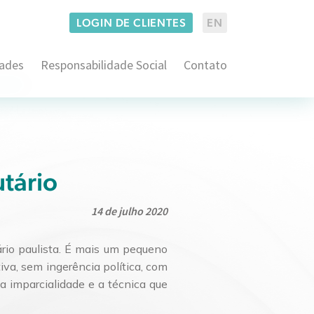
LOGIN DE CLIENTES
EN
dades
Responsabilidade Social
Contato
Administrativo e Regulatório
co
Consumidor Estratégico
Imobiliário
Empresarial
Consultoria em Propriedade Intelectual
utário
Família
Contencioso em Propriedade Intelectual
Arbitragem e ADRs
Securitário
14 de julho 2020
Franquias
Contencioso Cível
Consultoria BACEN
Proteção de Dados
ário paulista. É mais um pequeno
Pré-Contencioso Cível
Litígios Societários
iva, sem ingerência política, com
Consultivo Trabalhista
 a imparcialidade e a técnica que
Operações Societárias e M&A
Contencioso Judicial e Administrativo
Direito Aduaneiro