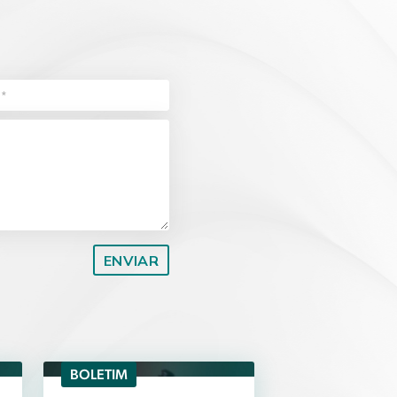
Planejamento Patrimonial e Sucessório
Direito Previdenciário
BOLETIM
04/08