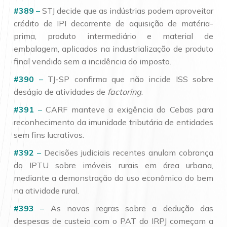
#389
–
STJ decide que as indústrias podem aproveitar
crédito de IPI decorrente de aquisição de matéria-
prima, produto intermediário e material de
embalagem, aplicados na industrialização de produto
final vendido sem a incidência do imposto.
#390
–
TJ-SP confirma que não incide ISS sobre
deságio de atividades de
factoring
.
#391
–
CARF manteve a exigência do Cebas para
reconhecimento da imunidade tributária de entidades
sem fins lucrativos.
#392
–
Decisões judiciais recentes anulam cobrança
do IPTU sobre imóveis rurais em área urbana,
mediante a demonstração do uso econômico do bem
na atividade rural.
#393
–
As novas regras sobre a dedução das
despesas de custeio com o PAT do IRPJ começam a