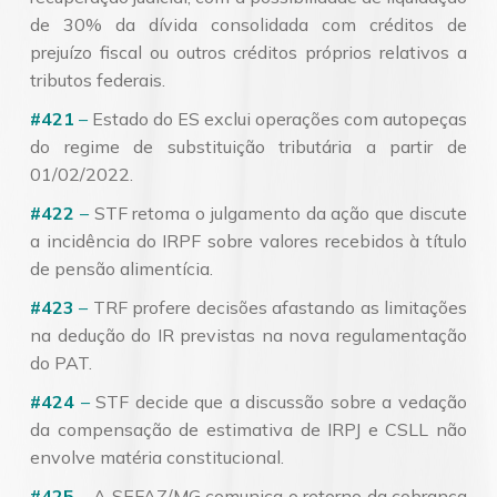
de 30% da dívida consolidada com créditos de
prejuízo fiscal ou outros créditos próprios relativos a
tributos federais.
#421
–
Estado do ES exclui operações com autopeças
do regime de substituição tributária a partir de
01/02/2022.
#422
–
STF retoma o julgamento da ação que discute
a incidência do IRPF sobre valores recebidos à título
de pensão alimentícia.
#423
–
TRF profere decisões afastando as limitações
na dedução do IR previstas na nova regulamentação
do PAT.
#424
–
STF decide que a discussão sobre a vedação
da compensação de estimativa de IRPJ e CSLL não
envolve matéria constitucional.
#425
–
A SEFAZ/MG comunica o retorno da cobrança