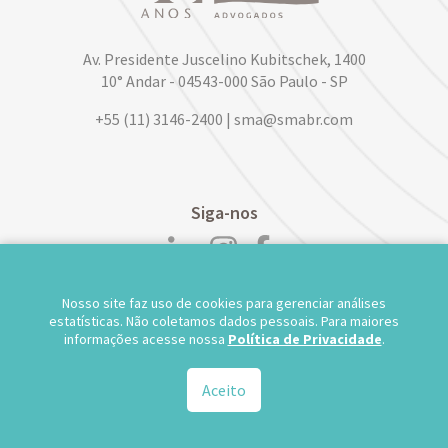
Av. Presidente Juscelino Kubitschek, 1400
10° Andar - 04543-000 São Paulo - SP
+55 (11) 3146-2400 | sma@smabr.com
Siga-nos
Nosso site faz uso de cookies para gerenciar análises
POLÍTICA DE PRIVACIDADE DE DADOS
estatísticas. Não coletamos dados pessoais. Para maiores
informações acesse nossa
Política de Privacidade
.
TRABALHE CONOSCO
WEBMAIL
TS WEB
Aceito
© 2026.
Salusse Marangoni Parente Jabur Advogados - Todos os direitos reservados.
Desenvolvido por