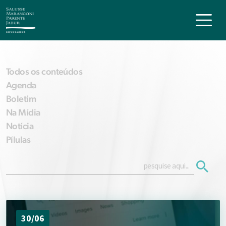
Todos os conteúdos
Agenda
Boletim
Na Mídia
Notícia
Pílulas
30/06