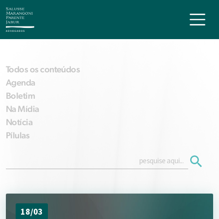
Todos os conteúdos
Agenda
Boletim
Na Mídia
Notícia
Pílulas
18/03