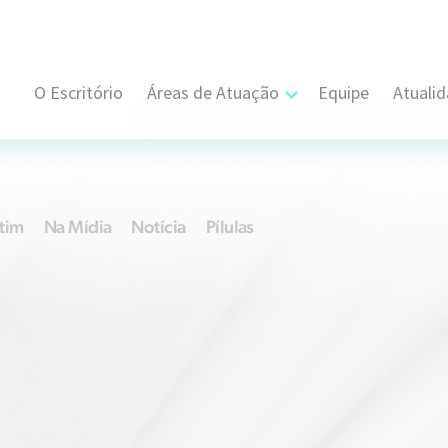
O Escritório
Áreas de Atuação
Equipe
Atuali
Cível, Comercial e Consumidor Estratégi
Contratual
tim
Na Mídia
Notícia
Pílulas
Propriedade Intelectual
Resolução de Disputas
Societário
Trabalhista e Sindical
Tributário