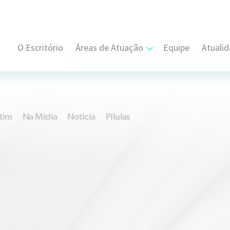
O Escritório
Áreas de Atuação
Equipe
Atuali
Cível, Comercial e Consumidor Estratégi
Contratual
tim
Na Mídia
Notícia
Pílulas
Propriedade Intelectual
Resolução de Disputas
Societário
Trabalhista e Sindical
Tributário