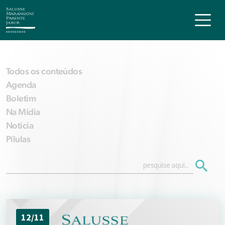
Todos os conteúdos
Agenda
Boletim
Na Mídia
Notícia
Pílulas
12/11