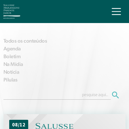
Todos os conteúdos
Agenda
Boletim
Na Mídia
Notícia
Pílulas
08/12