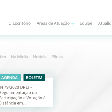
O Escritório
Áreas de Atuação
Equipe
Atuali
Cível, Comercial e Consumidor Estratégi
Contratual
tim
Na Mídia
Notícia
Pílulas
Propriedade Intelectual
Resolução de Disputas
AGENDA
BOLETIM
16/04
Societário
IN 79/2020 DREI –
Regulamentação da
Participação e Votação à
Trabalhista e Sindical
Distância em…
Tributário