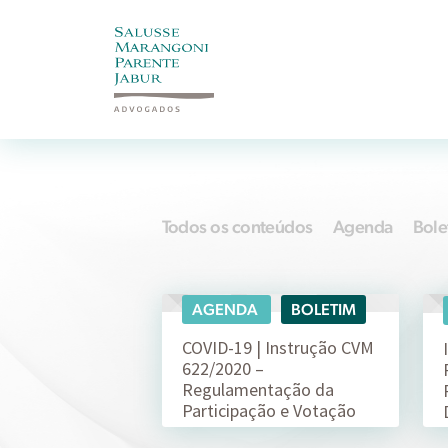
Todos os conteúdos
Agenda
Bole
AGENDA
BOLETIM
23/04
COVID-19 | Instrução CVM
622/2020 –
Regulamentação da
Participação e Votação
à…