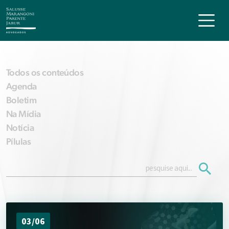
Todos os conteúdos
Agenda
Boletim
Na Mídia
Notícia
Pílulas
03/06