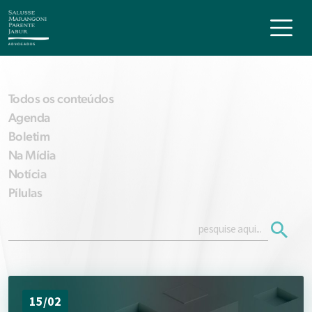
Todos os conteúdos
Agenda
Boletim
Na Mídia
Notícia
Pílulas
15/02