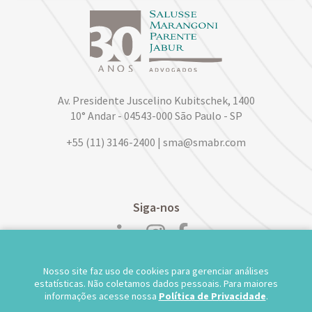
Av. Presidente Juscelino Kubitschek, 1400
10° Andar - 04543-000 São Paulo - SP
+55 (11) 3146-2400 | sma@smabr.com
Siga-nos
Nosso site faz uso de cookies para gerenciar análises
POLÍTICA DE PRIVACIDADE DE DADOS
estatísticas. Não coletamos dados pessoais. Para maiores
informações acesse nossa
Política de Privacidade
.
TRABALHE CONOSCO
WEBMAIL
TS WEB