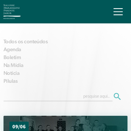
Todos os conteúdos
Agenda
Boletim
Na Mídia
Notícia
Pílulas
09/06