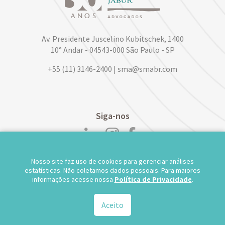
Av. Presidente Juscelino Kubitschek, 1400
10° Andar - 04543-000 São Paulo - SP
+55 (11) 3146-2400 | sma@smabr.com
Siga-nos
Nosso site faz uso de cookies para gerenciar análises
POLÍTICA DE PRIVACIDADE DE DADOS
estatísticas. Não coletamos dados pessoais. Para maiores
informações acesse nossa
Política de Privacidade
.
TRABALHE CONOSCO
WEBMAIL
TS WEB
Aceito
© 2026.
Salusse Marangoni Parente Jabur Advogados - Todos os direitos reservados.