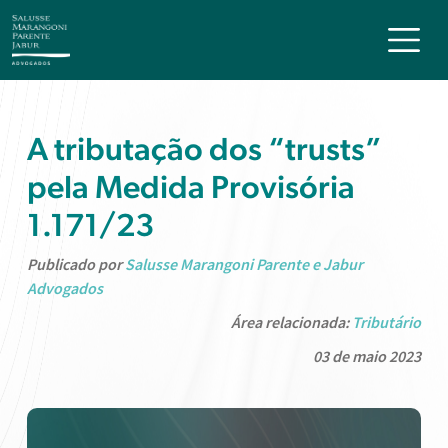
A tributação dos “trusts”
pela Medida Provisória
1.171/23
Publicado por
Salusse Marangoni Parente e Jabur
Advogados
Área relacionada:
Tributário
03 de maio 2023