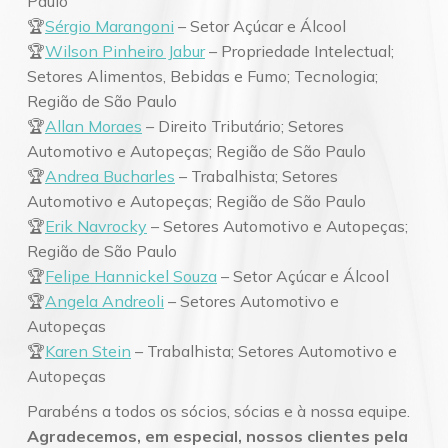
Paulo
🏆
Sérgio Marangoni
– Setor Açúcar e Álcool
🏆
Wilson Pinheiro Jabur
– Propriedade Intelectual;
Setores Alimentos, Bebidas e Fumo; Tecnologia;
Região de São Paulo
🏆
Allan Moraes
– Direito Tributário; Setores
Automotivo e Autopeças; Região de São Paulo
🏆
Andrea Bucharles
– Trabalhista; Setores
Automotivo e Autopeças; Região de São Paulo
🏆
Erik Navrocky
– Setores Automotivo e Autopeças;
Região de São Paulo
🏆
Felipe Hannickel Souza
– Setor Açúcar e Álcool
🏆
Angela Andreoli
– Setores Automotivo e
Autopeças
🏆
Karen Stein
– Trabalhista; Setores Automotivo e
Autopeças
Parabéns a todos os sócios, sócias e à nossa equipe.
Agradecemos, em especial, nossos clientes pela