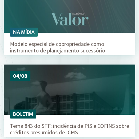
NA MÍDIA
Modelo especial de copropriedade como
instrumento de planejamento sucessório
04/08
BOLETIM
Tema 843 do STF: incidência de PIS e COFINS sobre
créditos presumidos de ICMS