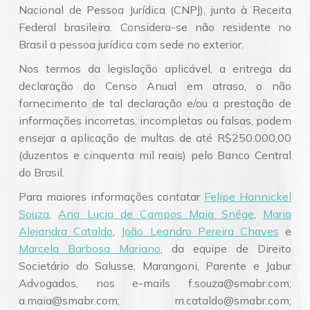
Nacional de Pessoa Jurídica (CNPJ), junto à Receita
Federal brasileira. Considera-se não residente no
Brasil a pessoa jurídica com sede no exterior.
Nos termos da legislação aplicável, a entrega da
declaração do Censo Anual em atraso, o não
fornecimento de tal declaração e/ou a prestação de
informações incorretas, incompletas ou falsas, podem
ensejar a aplicação de multas de até R$250.000,00
(duzentos e cinquenta mil reais) pelo Banco Central
do Brasil.
Para maiores informações contatar
Felipe Hannickel
Souza
,
Ana Lucia de Campos Maia Snége
,
Maria
Alejandra Cataldo
,
João Leandro Pereira Chaves
e
Marcela Barbosa Mariano
, da equipe de Direito
Societário do Salusse, Marangoni, Parente e Jabur
Advogados, nos e-mails f.souza@smabr.com;
a.maia@smabr.com; m.cataldo@smabr.com;