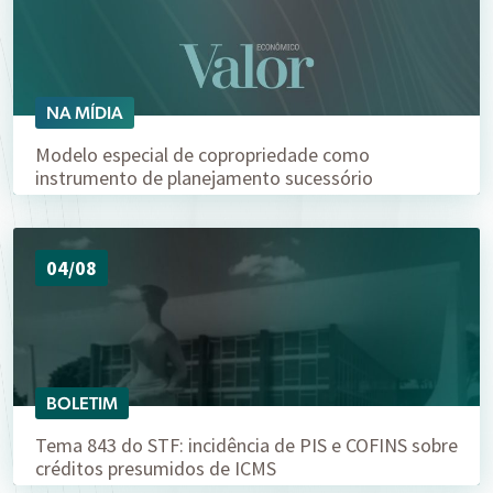
NA MÍDIA
Modelo especial de copropriedade como
instrumento de planejamento sucessório
04/08
BOLETIM
Tema 843 do STF: incidência de PIS e COFINS sobre
créditos presumidos de ICMS