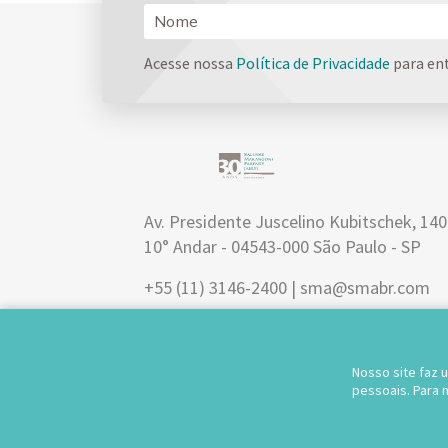
Acesse nossa
Política de Privacidade
para en
Av. Presidente Juscelino Kubitschek, 14
10° Andar - 04543-000 São Paulo - SP
+55 (11) 3146-2400 | sma@smabr.com
Nosso site faz 
pessoais. Para
© 2026.
Salusse Marangoni Parente Jabur Advogados - Todos 