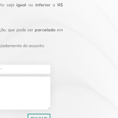
Planejamento Patrimonial e Sucessório
ito seja
igual
ou
inferior
a
R$
Direito Previdenciário
ação, que pode ser
parcelado
em
rizadamente do assunto.