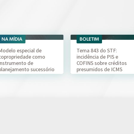
NA MÍDIA
BOLETIM
06/08
04/08
Modelo especial de
Tema 843 do STF:
copropriedade como
incidência de PIS e
instrumento de
COFINS sobre créditos
planejamento sucessório
presumidos de ICMS