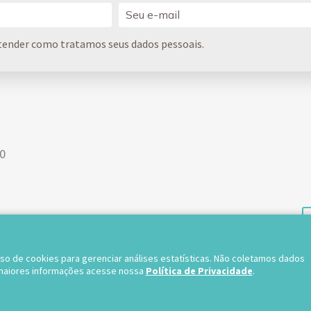
tender como tratamos seus dados pessoais.
00
TRABALHE 
uso de cookies para gerenciar análises estatísticas. Não coletamos dados
 maiores informações acesse nossa
Política de Privacidade
.
os direitos reservados.