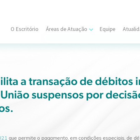
O Escritório
Áreas de Atuação
Equipe
Atuali
Cível, Comercial e Consumidor Estratégi
Contratual
Propriedade Intelectual
lita a transação de débitos i
 União suspensos por decisão
Resolução de Disputas
os.
Societário
Trabalhista e Sindical
2021
que permite o pagamento, em condições especiais, de débi
Tributário