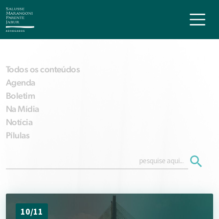
Todos os conteúdos
Agenda
Boletim
Na Mídia
Notícia
Pílulas
10/11