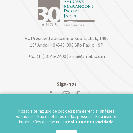
Av. Presidente Juscelino Kubitschek, 1400
10° Andar - 04543-000 São Paulo - SP
+55 (11) 3146-2400 | sma@smabr.com
Siga-nos
Nosso site faz uso de cookies para gerenciar análises
POLÍTICA DE PRIVACIDADE DE DADOS
estatísticas. Não coletamos dados pessoais. Para maiores
informações acesse nossa
Política de Privacidade
.
TRABALHE CONOSCO
WEBMAIL
TS WEB