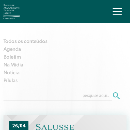
Todos os conteúdos
Agenda
Boletim
Na Mídia
Notícia
Pílulas
26/04