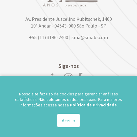
Av. Presidente Juscelino Kubitschek, 1400
10° Andar - 04543-000 São Paulo - SP
+55 (11) 3146-2400 | sma@smabr.com
Siga-nos
Nosso site faz uso de cookies para gerenciar análises
POLÍTICA DE PRIVACIDADE DE DADOS
estatísticas. Não coletamos dados pessoais. Para maiores
informações acesse nossa
Política de Privacidade
.
TRABALHE CONOSCO
WEBMAIL
TS WEB
Aceito
© 2026.
Salusse Marangoni Parente Jabur Advogados - Todos os direitos reservados.
Desenvolvido por