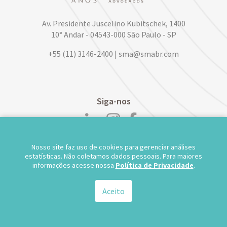
Av. Presidente Juscelino Kubitschek, 1400
10° Andar - 04543-000 São Paulo - SP
+55 (11) 3146-2400 | sma@smabr.com
Siga-nos
Nosso site faz uso de cookies para gerenciar análises
POLÍTICA DE PRIVACIDADE DE DADOS
estatísticas. Não coletamos dados pessoais. Para maiores
informações acesse nossa
Política de Privacidade
.
TRABALHE CONOSCO
WEBMAIL
TS WEB
Aceito
© 2026.
Salusse Marangoni Parente Jabur Advogados - Todos os direitos reservados.
Desenvolvido por