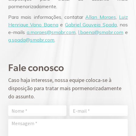
pormenorizadamente.
Para mais informações, contatar
Allan Moraes
,
Luiz
Henrique Vano Baena
e
Gabriel Gouveia Spada
, nos
e-mails
a.moraes@smabr.com
,
l.baena@smabr.com
e
g.spada@smabr.com
.
Fale conosco
Caso haja interesse, nossa equipe coloca-se à
disposição para tratar mais pormenorizadamente
do assunto.