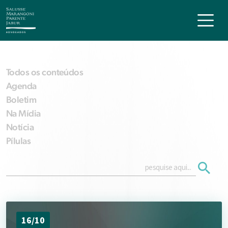
Todos os conteúdos
Agenda
Boletim
Na Mídia
Notícia
Pílulas
16/10